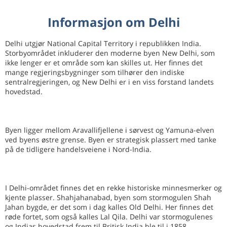
Informasjon om Delhi
Delhi utgjør National Capital Territory i republikken India.
Storbyområdet inkluderer den moderne byen New Delhi, som
ikke lenger er et område som kan skilles ut. Her finnes det
mange regjeringsbygninger som tilhører den indiske
sentralregjeringen, og New Delhi er i en viss forstand landets
hovedstad.
Byen ligger mellom Aravallifjellene i sørvest og Yamuna-elven
ved byens østre grense. Byen er strategisk plassert med tanke
på de tidligere handelsveiene i Nord-India.
I Delhi-området finnes det en rekke historiske minnesmerker og
kjente plasser. Shahjahanabad, byen som stormogulen Shah
Jahan bygde, er det som i dag kalles Old Delhi. Her finnes det
røde fortet, som også kalles Lal Qila. Delhi var stormogulenes
og Indias hovedstad frem til Britisk India ble til i 1858.