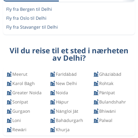
Fly fra Bergen til Delhi
Fly fra Oslo til Delhi
Fly fra Stavanger til Delhi
Vil du reise til et sted i nærheten
av Delhi?
Meerut
Farīdābād
Ghāziābād
Karol Bāgh
New Delhi
Rohtak
Greater Noida
Noida
Pānīpat
Sonīpat
Hāpur
Bulandshahr
Gurgaon
Nāngloi Jāt
Bhiwāni
Loni
Bahādurgarh
Palwal
Rewāri
Khurja