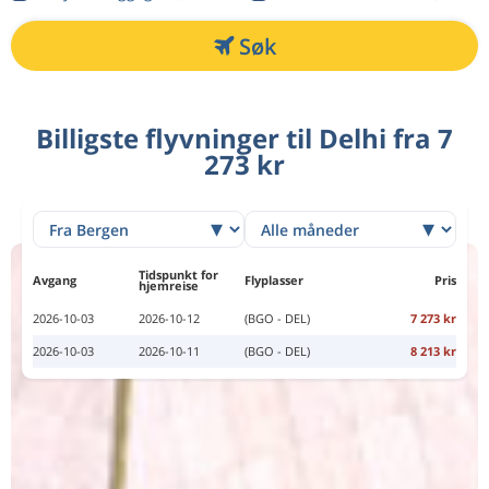
Søk
Billigste flyvninger til Delhi fra 7
273 kr
Tidspunkt for
Avgang
Flyplasser
Pris
hjemreise
2026-10-03
2026-10-12
(BGO - DEL)
7 273 kr
2026-10-03
2026-10-11
(BGO - DEL)
8 213 kr