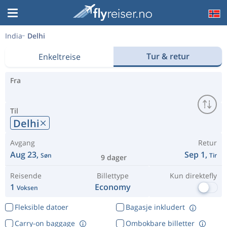
India
Delhi
Tur & retur
Enkeltreise
Fra
Til
Delhi
Avgang
Retur
Aug 23,
Sep 1,
Søn
Tir
9 dager
Reisende
Billettype
Kun direktefly
1
Economy
Voksen
Fleksible datoer
Bagasje inkludert
Carry-on baggage
Ombokbare billetter