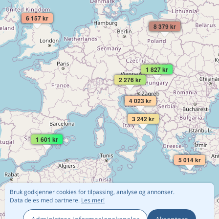
6 157 kr
8 379 kr
1 827 kr
2 276 kr
4 023 kr
3 242 kr
1 601 kr
5 014 kr
Bruk godkjenner cookies for tilpassing, analyse og annonser.
Data deles med partnere.
Les mer!