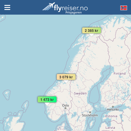
Prisjegeren
2 385 kr
3 079 kr
1 473 kr