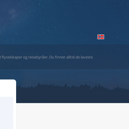
flyselskaper og reisebyråer. Du finner alltid de laveste