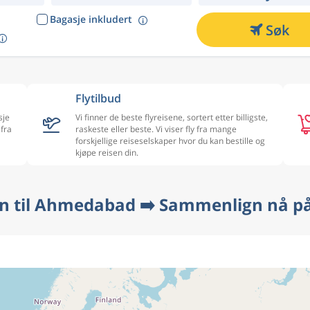
Bagasje inkludert
Søk
Flytilbud
sje
Vi finner de beste flyreisene, sortert etter billigste,
 fra
raskeste eller beste. Vi viser fly fra mange
forskjellige reiseselskaper hvor du kan bestille og
kjøpe reisen din.
en til Ahmedabad ➡️ Sammenlign nå på