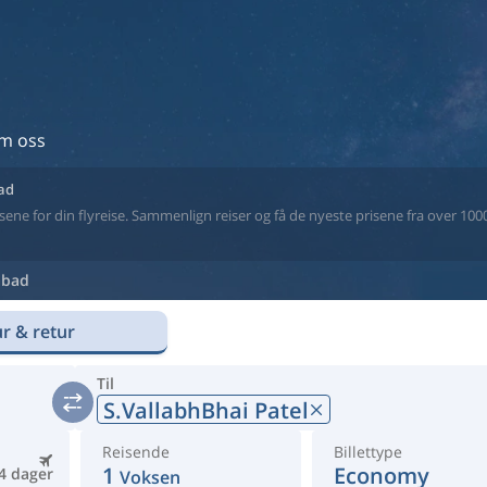
m oss
bad
ne for din flyreise. Sammenlign reiser og få de nyeste prisene fra over 1000 
bad
r & retur
Til
S.VallabhBhai Patel
Reisende
Billettype
1
Economy
4 dager
Voksen