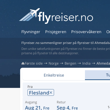
Flyvninger
Prisjegeren
Prisovervåkeren
O
Flyreiser.no sammenligner priser på flyreiser til Ahmeda
Den unike søkefunksjonen på Flyreiser.no finner de beste prise
prisene på flyseter til alle destinasjoner.
Første side
Norge
Bergen
India
Ahmeda
Tu
Enkeltreise
Fra
Flesland
Avgang
Retur
Aug 21,
Sep 4,
1
Fre
Fre