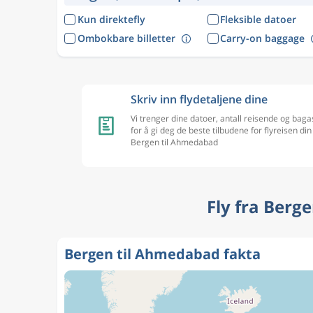
Kun direktefly
Fleksible datoer
Ombokbare billetter
Carry-on baggage
Skriv inn flydetaljene dine
Vi trenger dine datoer, antall reisende og baga
for å gi deg de beste tilbudene for flyreisen din
Bergen til Ahmedabad
Fly fra Berg
Bergen til Ahmedabad fakta