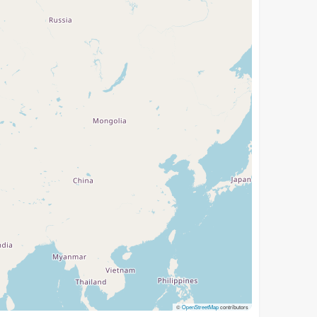
©
OpenStreetMap
contributors