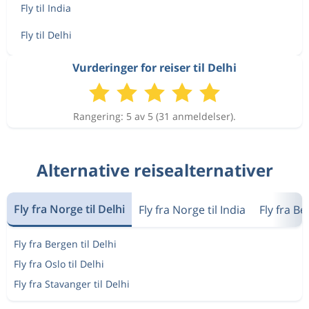
Okt 3
Bergen
Delhi
8 213 kr
Fly til India
Okt 11
Delhi
Bergen
Fly til Delhi
Okt 3
Bergen
Delhi
Vurderinger for reiser til Delhi
7 273 kr
Okt 12
Delhi
Bergen
Rangering: 5 av 5 (31 anmeldelser).
Okt 3
Bergen
Delhi
8 213 kr
Okt 11
Delhi
Bergen
Alternative reisealternativer
Okt 3
Bergen
Delhi
7 273 kr
Fly fra Norge til Delhi
Okt 12
Fly fra Norge til India
Fly fra B
Delhi
Bergen
Fly fra Bergen til Delhi
Fly fra Oslo til Delhi
Fly fra Stavanger til Delhi