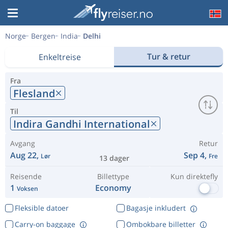
Norge
Bergen
India
Delhi
Tur & retur
Enkeltreise
Fra
Flesland
Til
Indira Gandhi International
Avgang
Retur
Aug 22,
Sep 4,
Lør
Fre
13 dager
Reisende
Billettype
Kun direktefly
1
Economy
Voksen
Fleksible datoer
Bagasje inkludert
Carry-on baggage
Ombokbare billetter