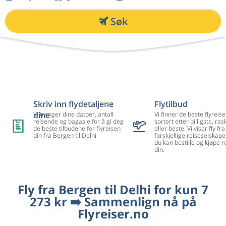
Søk
Skriv inn flydetaljene
Flytilbud
dine
Vi trenger dine datoer, antall
Vi finner de beste flyreise
reisende og bagasje for å gi deg
sortert etter billigste, ra
de beste tilbudene for flyreisen
eller beste. Vi viser fly f
din fra Bergen til Delhi
forskjellige reiseselskape
du kan bestille og kjøpe r
din.
Fly fra Bergen til Delhi for kun 7
273 kr ➡️ Sammenlign nå på
Flyreiser.no