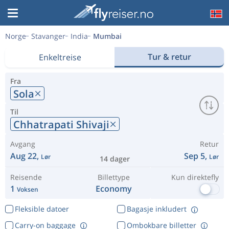
Norge
Stavanger
India
Mumbai
Tur & retur
Enkeltreise
Fra
Sola
Til
Chhatrapati Shivaji
Avgang
Retur
Aug 22,
Sep 5,
Lør
Lør
14 dager
Reisende
Billettype
Kun direktefly
1
Economy
Voksen
Fleksible datoer
Bagasje inkludert
Carry-on baggage
Ombokbare billetter