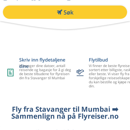
Søk
Skriv inn flydetaljene
Flytilbud
dine
Vi trenger dine datoer, antall
Vi finner de beste flyreise
reisende og bagasje for å gi deg
sortert etter billigste, ra
de beste tilbudene for flyreisen
eller beste. Vi viser fly f
din fra Stavanger til Mumbai
forskjellige reiseselskape
du kan bestille og kjøpe r
din.
Fly fra Stavanger til Mumbai ➡️
Sammenlign nå på Flyreiser.no