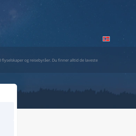
flyselskaper og reisebyråer. Du finner alltid de laveste