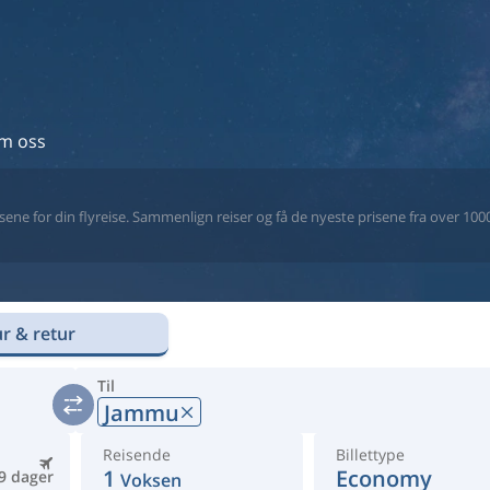
m oss
ne for din flyreise. Sammenlign reiser og få de nyeste prisene fra over 1000 
r & retur
Til
Jammu
Reisende
Billettype
1
Economy
9 dager
Voksen