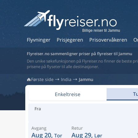
Billige reiser til Jammu
Flyvninger
Prisjegeren
Prisovervåkeren
O
Flyreiser.no sammenligner priser på flyreiser til Jammu
Den unike søkefunksjonen på Flyreiser.no finner de beste prise
prisene på flyseter til alle destinasjoner.
Første side
India
Jammu
Tu
Enkeltreise
Fra
Avgang
Retur
Aug 20,
Aug 29,
Tor
Lør