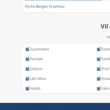
Fly fra Bergen til Jammu
Vil
H
Gujrānwāla
Sialk
Kamoke
Path
Jalālpur
Khār
Lāla Mūsa
Shak
Hadāli
Kath