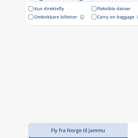
Kun direktefly
Fleksible datoer
Ombokbare billetter
Carry-on baggage
Fly fra Norge til Jammu