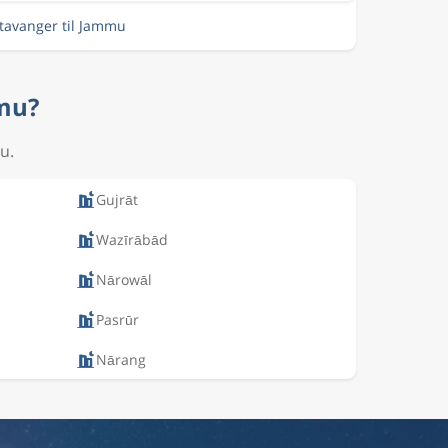
Stavanger til Jammu
mmu?
u.
Gujrāt
Wazīrābād
Nārowāl
Pasrūr
Nārang