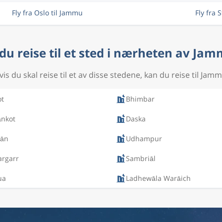
Fly fra Oslo til Jammu
Fly fra 
 du reise til et sted i nærheten av Ja
vis du skal reise til et av disse stedene, kan du reise til Jamm
ot
Bhimbar
ānkot
Daska
iān
Udhampur
argarr
Sambriāl
ua
Ladhewāla Warāich