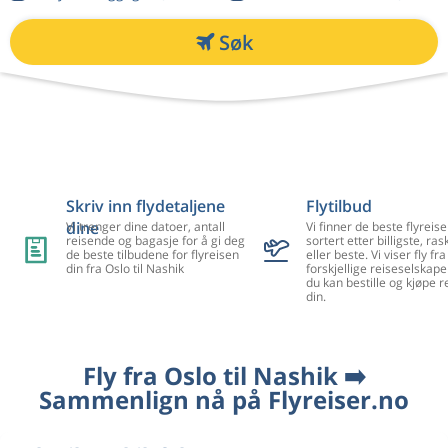
Søk
Skriv inn flydetaljene
Flytilbud
dine
Vi trenger dine datoer, antall
Vi finner de beste flyreise
reisende og bagasje for å gi deg
sortert etter billigste, ra
de beste tilbudene for flyreisen
eller beste. Vi viser fly f
din fra Oslo til Nashik
forskjellige reiseselskape
du kan bestille og kjøpe r
din.
Fly fra Oslo til Nashik ➡️
Sammenlign nå på Flyreiser.no