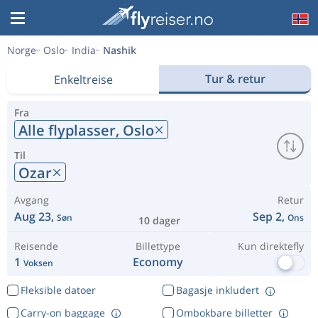
Norge
Oslo
India
Nashik
Tur & retur
Enkeltreise
Fra
Alle flyplasser,
Oslo
Til
Ozar
Avgang
Retur
Aug 23,
Sep 2,
Søn
Ons
10 dager
Reisende
Billettype
Kun direktefly
1
Economy
Voksen
Fleksible datoer
Bagasje inkludert
Carry-on baggage
Ombokbare billetter