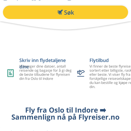
Søk
Skriv inn flydetaljene
Flytilbud
dine
Vi trenger dine datoer, antall
Vi finner de beste flyreise
reisende og bagasje for å gi deg
sortert etter billigste, ra
de beste tilbudene for flyreisen
eller beste. Vi viser fly f
din fra Oslo til Indore
forskjellige reiseselskape
du kan bestille og kjøpe r
din.
Fly fra Oslo til Indore ➡️
Sammenlign nå på Flyreiser.no