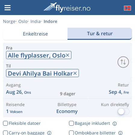
Norge
Oslo
India
Indore
Tur & retur
Enkeltreise
Fra
Alle flyplasser,
Oslo
Til
Devi Ahilya Bai Holkar
Avgang
Retur
Aug 26,
Sep 4,
Ons
Fre
9 dager
Reisende
Billettype
Kun direktefly
1
Economy
Voksen
Fleksible datoer
Bagasje inkludert
Carry-on baggage
Ombokbare billetter