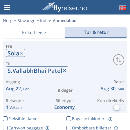
Norge
Stavanger
India
Ahmedabad
Tur & retur
Enkeltreise
Fra
Sola
Til
S.VallabhBhai Patel
Avgang
Retur
Aug 22,
Aug 30,
Lør
Søn
8 dager
Reisende
Billettype
Kun direktefly
1
Economy
Voksen
Fleksible datoer
Bagasje inkludert
Carry-on baggage
Ombokbare billetter