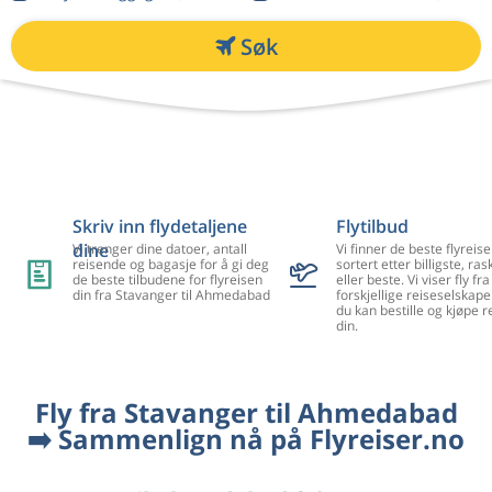
Søk
Skriv inn flydetaljene
Flytilbud
dine
Vi trenger dine datoer, antall
Vi finner de beste flyreise
reisende og bagasje for å gi deg
sortert etter billigste, ra
de beste tilbudene for flyreisen
eller beste. Vi viser fly f
din fra Stavanger til Ahmedabad
forskjellige reiseselskape
du kan bestille og kjøpe r
din.
Fly fra Stavanger til Ahmedabad
➡️ Sammenlign nå på Flyreiser.no