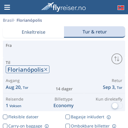
Brasil
Florianópolis
Tur & retur
Enkeltreise
Fra
Til
Florianópolis
Avgang
Retur
Aug 20,
Sep 3,
Tor
Tor
14 dager
Reisende
Billettype
Kun direktefly
1
Economy
Voksen
Fleksible datoer
Bagasje inkludert
Carry-on baggage
Ombokbare billetter