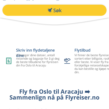
Søk
Skriv inn flydetaljene
Flytilbud
dine
Vi trenger dine datoer, antall
Vi finner de beste flyreise
reisende og bagasje for å gi deg
sortert etter billigste, ra
de beste tilbudene for flyreisen
eller beste. Vi viser fly f
din fra Oslo til Aracaju
forskjellige reiseselskape
du kan bestille og kjøpe r
din.
Fly fra Oslo til Aracaju ➡️
Sammenlign nå på Flyreiser.no