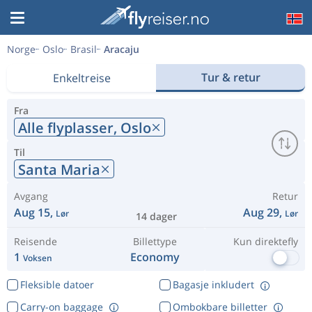
Norge
Oslo
Brasil
Aracaju
Tur & retur
Enkeltreise
Fra
Alle flyplasser,
Oslo
Til
Santa Maria
Avgang
Retur
Aug 15,
Aug 29,
Lør
Lør
14 dager
Reisende
Billettype
Kun direktefly
1
Economy
Voksen
Fleksible datoer
Bagasje inkludert
Carry-on baggage
Ombokbare billetter