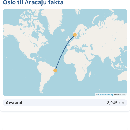
Oslo til Aracaju fakta
©
OpenStreetMap
contributors
Avstand
8,946 km