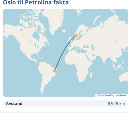
Oslo til Petrolina fakta
©
OpenStreetMap
contributors
Avstand
8,928 km