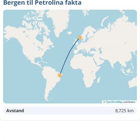
Bergen til Petrolina fakta
©
OpenStreetMap
contributors
Avstand
8,725 km