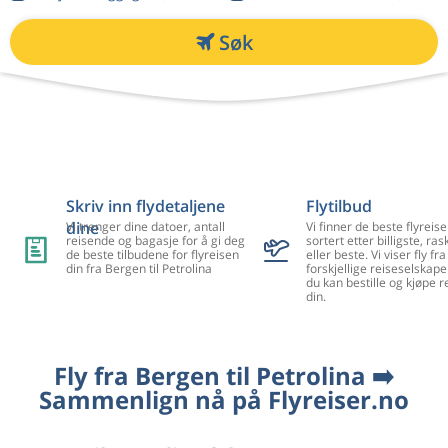
Søk
Skriv inn flydetaljene
Flytilbud
dine
Vi trenger dine datoer, antall
Vi finner de beste flyreise
reisende og bagasje for å gi deg
sortert etter billigste, ra
de beste tilbudene for flyreisen
eller beste. Vi viser fly f
din fra Bergen til Petrolina
forskjellige reiseselskape
du kan bestille og kjøpe r
din.
Fly fra Bergen til Petrolina ➡️
Sammenlign nå på Flyreiser.no