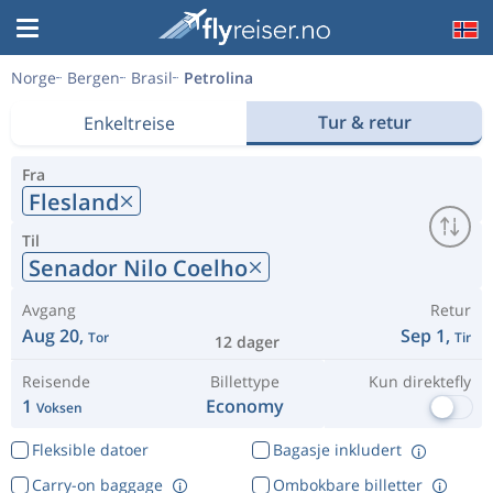
Norge
Bergen
Brasil
Petrolina
Tur & retur
Enkeltreise
Fra
Flesland
Til
Senador Nilo Coelho
Avgang
Retur
Aug 20,
Sep 1,
Tor
Tir
12 dager
Reisende
Billettype
Kun direktefly
1
Economy
Voksen
Fleksible datoer
Bagasje inkludert
Carry-on baggage
Ombokbare billetter