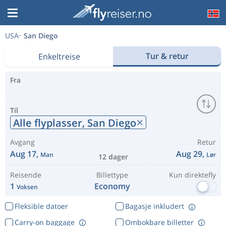
USA
San Diego
Tur & retur
Enkeltreise
Fra
Til
Alle flyplasser,
San Diego
Avgang
Retur
Aug 17,
Aug 29,
Man
Lør
12 dager
Reisende
Billettype
Kun direktefly
1
Economy
Voksen
Fleksible datoer
Bagasje inkludert
Carry-on baggage
Ombokbare billetter