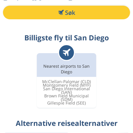
Søk
Billigste fly til San Diego
Nearest airports to San
Diego
McClellan-Palomar
(CLD)
Montgomery Field
(MYF)
San Diego International
(SAN)
Brown Field Municipal
(SDM)
Gillespie Field
(SEE)
Alternative reisealternativer