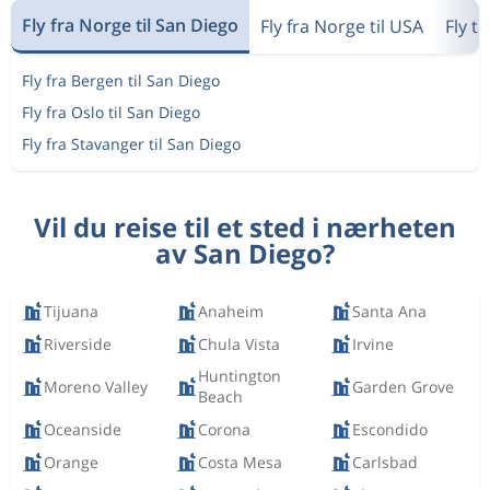
Fly fra Norge til San Diego
Fly fra Norge til USA
Fly t
Fly fra Bergen til San Diego
Fly fra Oslo til San Diego
Fly fra Stavanger til San Diego
Vil du reise til et sted i nærheten
av San Diego?
Tijuana
Anaheim
Santa Ana
Riverside
Chula Vista
Irvine
Huntington
Moreno Valley
Garden Grove
Beach
Oceanside
Corona
Escondido
Orange
Costa Mesa
Carlsbad