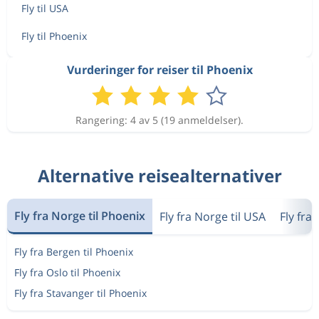
Aug 21
Oslo
Phoenix
7 152 kr
Fly til USA
Aug 28
Phoenix
Oslo
Fly til Phoenix
Aug 21
Oslo
Phoenix
Vurderinger for reiser til Phoenix
6 561 kr
Aug 27
Phoenix
Oslo
Rangering: 4 av 5 (19 anmeldelser).
Aug 21
Oslo
Phoenix
6 561 kr
Aug 27
Phoenix
Oslo
Alternative reisealternativer
Aug 21
Oslo
Phoenix
7 152 kr
Fly fra Norge til Phoenix
Aug 28
Fly fra Norge til USA
Fly fra
Phoenix
Oslo
Fly fra Bergen til Phoenix
Aug 21
Oslo
Phoenix
6 561 kr
Fly fra Oslo til Phoenix
Aug 27
Phoenix
Oslo
Fly fra Stavanger til Phoenix