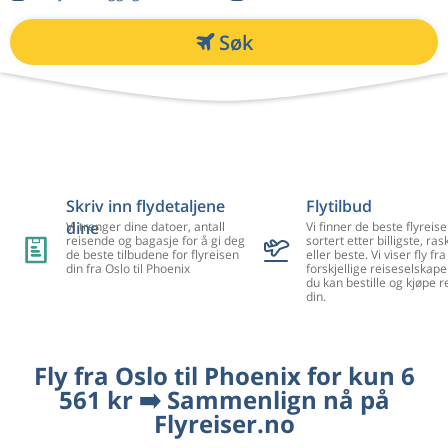
Søk
Skriv inn flydetaljene
Flytilbud
dine
Vi trenger dine datoer, antall
Vi finner de beste flyreise
reisende og bagasje for å gi deg
sortert etter billigste, ra
de beste tilbudene for flyreisen
eller beste. Vi viser fly f
din fra Oslo til Phoenix
forskjellige reiseselskape
du kan bestille og kjøpe r
din.
Fly fra Oslo til Phoenix for kun 6
561 kr ➡️ Sammenlign nå på
Flyreiser.no