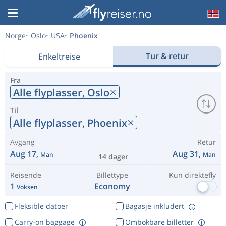
Norge
Oslo
USA
Phoenix
Tur & retur
Enkeltreise
Fra
Alle flyplasser,
Oslo
Til
Alle flyplasser,
Phoenix
Avgang
Retur
Aug 17,
Aug 31,
Man
Man
14 dager
Reisende
Billettype
Kun direktefly
1
Economy
Voksen
Fleksible datoer
Bagasje inkludert
Carry-on baggage
Ombokbare billetter