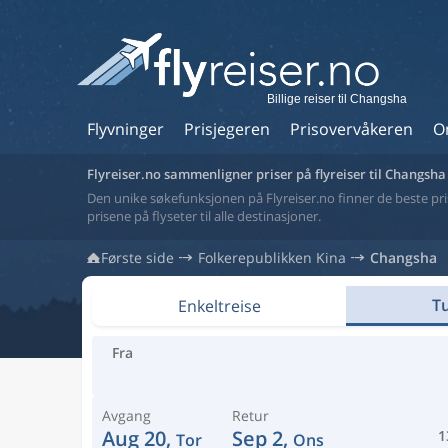
Billige reiser til Changsha
Flyvninger
Prisjegeren
Prisovervåkeren
O
Flyreiser.no sammenligner priser på flyreiser til Changsha
Den unike søkefunksjonen på Flyreiser.no finner de beste prise
prisene på flyseter til alle destinasjoner.
Første side
Folkerepublikken Kina
Changsha
Tu
Enkeltreise
Fra
Avgang
Retur
Aug 20,
Sep 2,
1
Tor
Ons