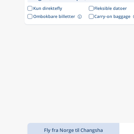
Kun direktefly
Fleksible datoer
Ombokbare billetter
Carry-on baggage
Fly fra Norge til Changsha