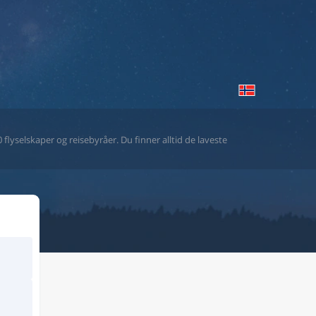
flyselskaper og reisebyråer. Du finner alltid de laveste