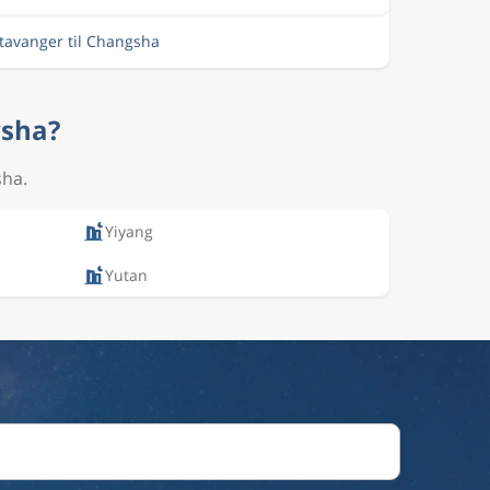
Stavanger til Changsha
gsha?
sha.
Yiyang
Yutan