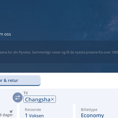
m oss
ne for din flyreise. Sammenlign reiser og få de nyeste prisene fra over 1000 
r & retur
Til
Changsha
Reisende
Billettype
1
Economy
3 dager
Voksen