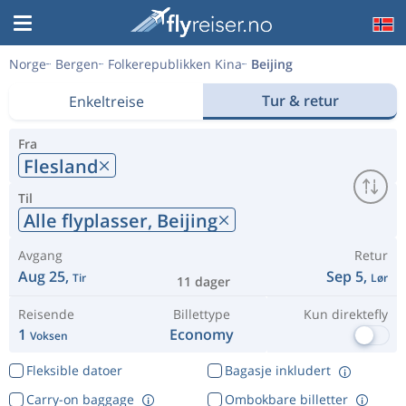
Norge
Bergen
Folkerepublikken Kina
Beijing
Tur & retur
Enkeltreise
Fra
Flesland
Til
Alle flyplasser,
Beijing
Avgang
Retur
Aug 25,
Sep 5,
Tir
Lør
11 dager
Reisende
Billettype
Kun direktefly
1
Economy
Voksen
Fleksible datoer
Bagasje inkludert
Carry-on baggage
Ombokbare billetter