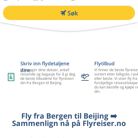
Søk
Skriv inn flydetaljene
Flytilbud
dine
Vi trenger dine datoer, antall
Vi finner de beste flyreise
reisende og bagasje for å gi deg
sortert etter billigste, ra
de beste tilbudene for flyreisen
eller beste. Vi viser fly f
din fra Bergen til Beijing
forskjellige reiseselskape
du kan bestille og kjøpe r
din.
Fly fra Bergen til Beijing ➡️
Sammenlign nå på Flyreiser.no