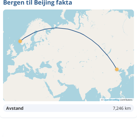
Bergen til Beijing fakta
©
OpenStreetMap
contributors
Avstand
7,246 km