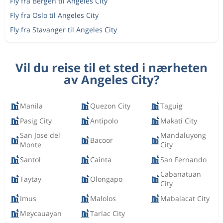
Fly fra Bergen til Angeles City
Fly fra Oslo til Angeles City
Fly fra Stavanger til Angeles City
Vil du reise til et sted i nærheten
av Angeles City?
Manila
Quezon City
Taguig
Pasig City
Antipolo
Makati City
San Jose del
Mandaluyong
Bacoor
Monte
City
Santol
Cainta
San Fernando
Cabanatuan
Taytay
Olongapo
City
Imus
Malolos
Mabalacat City
Meycauayan
Tarlac City