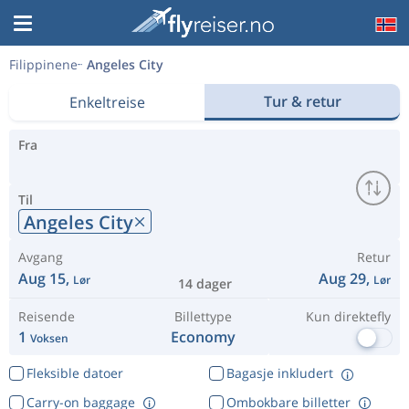
Filippinene
Angeles City
Tur & retur
Enkeltreise
Fra
Til
Angeles City
Avgang
Retur
Aug 15,
Aug 29,
Lør
Lør
14 dager
Reisende
Billettype
Kun direktefly
1
Economy
Voksen
Fleksible datoer
Bagasje inkludert
Carry-on baggage
Ombokbare billetter