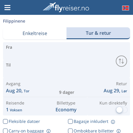
Filippinene
Tur & retur
Enkeltreise
Fra
Til
Avgang
Retur
Aug 20,
Aug 29,
Tor
Lør
9 dager
Reisende
Billettype
Kun direktefly
1
Economy
Voksen
Fleksible datoer
Bagasje inkludert
Carry-on baggage
Ombokbare billetter