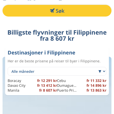
Søk
Billigste flyvninger til Filippinene
fra 8 607 kr
Destinasjoner i Filippinene
Her er de beste prisene på reiser til byer i Filippinene.
Boracay
fr 12 291 kr
Cebu
fr 11 332 kr
Davao City
fr 13 412 kr
Dumaguete
fr 14 896 kr
Manila
fr 8 607 kr
Puerto Princesa City
fr 13 863 kr