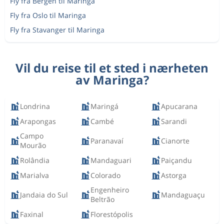
Fly fra Bergen til Maringa
Fly fra Oslo til Maringa
Fly fra Stavanger til Maringa
Vil du reise til et sted i nærheten
av Maringa?
Londrina
Maringá
Apucarana
Arapongas
Cambé
Sarandi
Campo
Paranavaí
Cianorte
Mourão
Rolândia
Mandaguari
Paiçandu
Marialva
Colorado
Astorga
Engenheiro
Jandaia do Sul
Mandaguaçu
Beltrão
Faxinal
Florestópolis