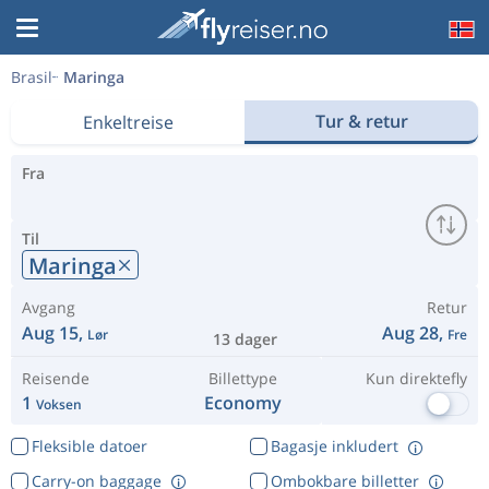
Brasil
Maringa
Tur & retur
Enkeltreise
Fra
Til
Maringa
Avgang
Retur
Aug 15,
Aug 28,
Lør
Fre
13 dager
Reisende
Billettype
Kun direktefly
1
Economy
Voksen
Fleksible datoer
Bagasje inkludert
Carry-on baggage
Ombokbare billetter