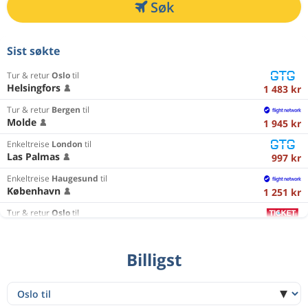
Søk
Sist søkte
Tur & retur
Oslo
til
Helsingfors
1 483 kr
Tur & retur
Bergen
til
Molde
1 945 kr
Enkeltreise
London
til
Las Palmas
997 kr
Enkeltreise
Haugesund
til
København
1 251 kr
Tur & retur
Oslo
til
Nice
1 665 kr
Enkeltreise
København
til
Billigst
Haugesund
1 785 kr
Tur & retur
Oslo
til
Kraków
1 508 kr