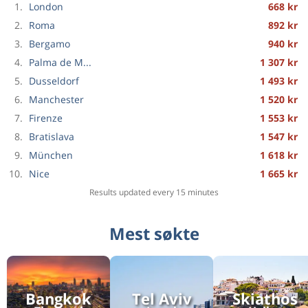
1.
London
668 kr
Enkeltreise
Oslo
til
Faro
1 946 kr
2.
Roma
892 kr
Enkeltreise
Ålesund
til
3.
Bergamo
940 kr
Bergen
1 232 kr
4.
Palma de M...
1 307 kr
Enkeltreise
Bodø
til
5.
Dusseldorf
1 493 kr
Wroclaw
1 323 kr
6.
Manchester
1 520 kr
Enkeltreise
Oslo
til
7.
Firenze
1 553 kr
Riga
551 kr
8.
Bratislava
1 547 kr
Enkeltreise
Bergen
til
9.
München
1 618 kr
Palanga
1 425 kr
10.
Nice
1 665 kr
Enkeltreise
Barcelona
til
Alicante
Results updated every 15 minutes
449 kr
Enkeltreise
København
til
Stavanger
1 713 kr
Mest søkte
Enkeltreise
Bergen
til
Stockholm
1 987 kr
Tur & retur
Trondheim
til
Bangkok
Tel Aviv
Skiathos
Oslo
1 668 kr