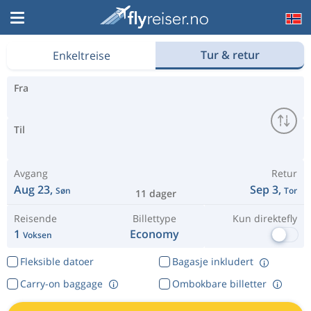
Velkommen til Flyreiser.no
Tur & retur
Enkeltreise
Fra
Til
Avgang
Retur
Aug 23,
Sep 3,
Søn
Tor
11 dager
Reisende
Billettype
Kun direktefly
1
Economy
Voksen
Fleksible datoer
Bagasje inkludert
Carry-on baggage
Ombokbare billetter