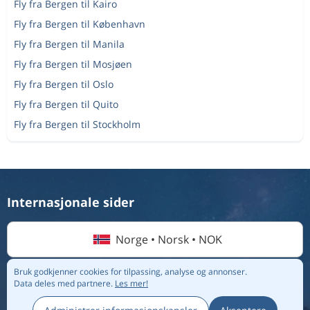
Fly fra Bergen til Kairo
Enkeltreise
København
til
Haugesund
Fly fra Bergen til København
1 785 kr
Fly fra Bergen til Manila
Tur & retur
Oslo
til
Kraków
1 508 kr
Fly fra Bergen til Mosjøen
Enkeltreise
Oslo
til
Fly fra Bergen til Oslo
Faro
1 946 kr
Fly fra Bergen til Quito
Enkeltreise
Ålesund
til
Fly fra Bergen til Stockholm
Bergen
1 232 kr
Enkeltreise
Bodø
til
Wroclaw
1 323 kr
Enkeltreise
Oslo
til
Riga
551 kr
Internasjonale sider
Enkeltreise
Bergen
til
Palanga
1 425 kr
Norge • Norsk • NOK
Bruk godkjenner cookies for tilpassing, analyse og annonser.
Data deles med partnere.
Les mer!
© 2026 Flightmate AB |
Destinasjoner
|
Flyselskap
|
Topplister
|
Om oss
|
Personvernregler