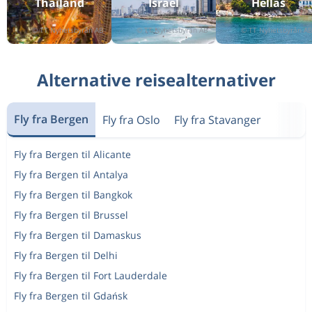
Thailand
Israel
Hellas
Enkeltreise
Oslo
til
London
1 125 kr
Tur & retur
Oslo
til
Amsterdam
1 714 kr
Alternative reisealternativer
Tur & retur
Oslo
til
Roma
892 kr
Enkeltreise
Bodø
til
Fly fra Bergen
Fly fra Oslo
Fly fra Stavanger
Svolvær
591 kr
Tur & retur
Oslo
til
Fly fra Bergen til Alicante
Helsingfors
1 483 kr
Fly fra Bergen til Antalya
Tur & retur
Bergen
til
Fly fra Bergen til Bangkok
Molde
1 945 kr
Fly fra Bergen til Brussel
Enkeltreise
London
til
Las Palmas
997 kr
Fly fra Bergen til Damaskus
Enkeltreise
Haugesund
til
Fly fra Bergen til Delhi
København
1 251 kr
Fly fra Bergen til Fort Lauderdale
Tur & retur
Oslo
til
Fly fra Bergen til Gdańsk
Nice
1 665 kr