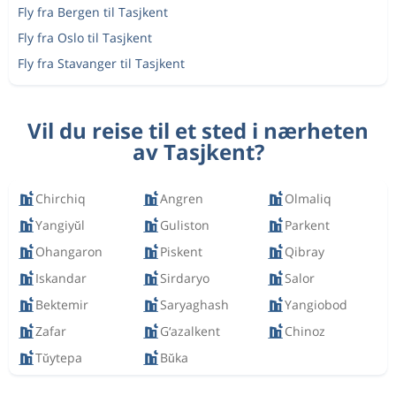
Fly fra Bergen til Tasjkent
Fly fra Oslo til Tasjkent
Fly fra Stavanger til Tasjkent
Vil du reise til et sted i nærheten
av Tasjkent?
Chirchiq
Angren
Olmaliq
Yangiyŭl
Guliston
Parkent
Ohangaron
Piskent
Qibray
Iskandar
Sirdaryo
Salor
Bektemir
Saryaghash
Yangiobod
Zafar
G‘azalkent
Chinoz
Tŭytepa
Bŭka