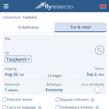
Usbekistan
Tasjkent
Tur & retur
Enkeltreise
Fra
Til
Tasjkent
Avgang
Retur
Aug 20,
Sep 2,
Tor
Ons
13 dager
Reisende
Billettype
Kun direktefly
1
Economy
Voksen
Fleksible datoer
Bagasje inkludert
Carry-on baggage
Ombokbare billetter