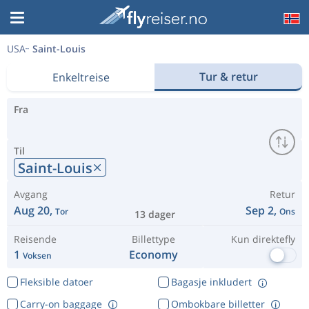
USA
Saint-Louis
Tur & retur
Enkeltreise
Fra
Til
Saint-Louis
Avgang
Retur
Aug 20,
Sep 2,
Tor
Ons
13 dager
Reisende
Billettype
Kun direktefly
1
Economy
Voksen
Fleksible datoer
Bagasje inkludert
Carry-on baggage
Ombokbare billetter