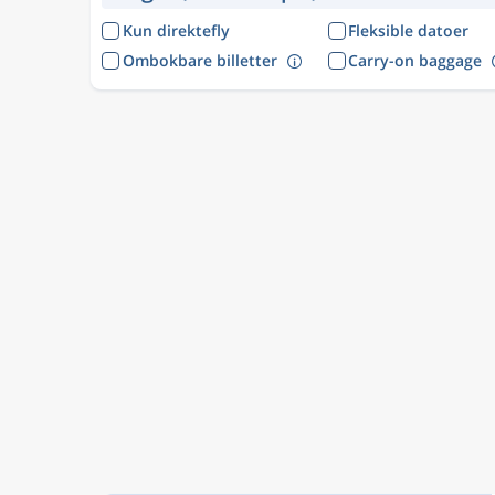
Kun direktefly
Fleksible datoer
Ombokbare billetter
Carry-on baggage