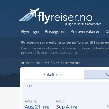
Billige reiser til Sacramento
Flyvninger
Prisjegeren
Prisovervåkeren
O
Flyreiser.no sammenligner priser på flyreiser til Sacramen
Den unike søkefunksjonen på Flyreiser.no finner de beste prise
prisene på flyseter til alle destinasjoner.
Første side
USA
Sacramento
Tu
Enkeltreise
Fra
Avgang
Retur
Aug 21,
Sep 4,
1
Fre
Fre