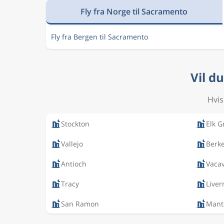
Fly fra Norge til Sacramento
Fly fra Bergen til Sacramento
Vil d
Hvis
Stockton
Elk G
Vallejo
Berke
Antioch
Vacav
Tracy
Live
San Ramon
Mant