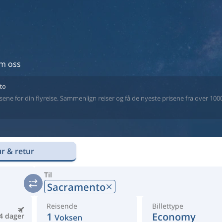
m oss
to
ne for din flyreise. Sammenlign reiser og få de nyeste prisene fra over 1000 
r & retur
Til
Sacramento
Reisende
Billettype
1
Economy
4 dager
Voksen