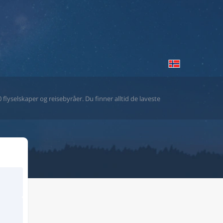
flyselskaper og reisebyråer. Du finner alltid de laveste