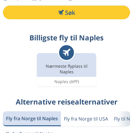
Søk
Billigste fly til Naples
Nærmeste flyplass til
Naples
Naples
(APF)
Alternative reisealternativer
Fly fra Norge til Naples
Fly fra Norge til USA
Fly til N