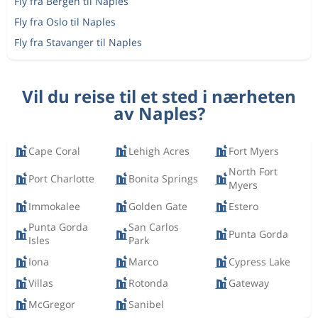
Fly fra Bergen til Naples
Fly fra Oslo til Naples
Fly fra Stavanger til Naples
Vil du reise til et sted i nærheten
av Naples?
Cape Coral
Lehigh Acres
Fort Myers
North Fort
Port Charlotte
Bonita Springs
Myers
Immokalee
Golden Gate
Estero
Punta Gorda
San Carlos
Punta Gorda
Isles
Park
Iona
Marco
Cypress Lake
Villas
Rotonda
Gateway
McGregor
Sanibel