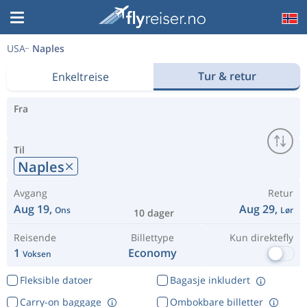
USA
Naples
Tur & retur
Enkeltreise
Fra
Til
Naples
Avgang
Retur
Aug 19,
Aug 29,
Ons
Lør
10 dager
Reisende
Billettype
Kun direktefly
1
Economy
Voksen
Fleksible datoer
Bagasje inkludert
Carry-on baggage
Ombokbare billetter