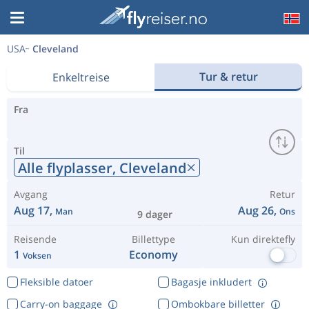
USA
Cleveland
Tur & retur
Enkeltreise
Fra
Til
Alle flyplasser,
Cleveland
Avgang
Retur
Aug 17,
Aug 26,
Man
Ons
9 dager
Reisende
Billettype
Kun direktefly
1
Economy
Voksen
Fleksible datoer
Bagasje inkludert
Carry-on baggage
Ombokbare billetter