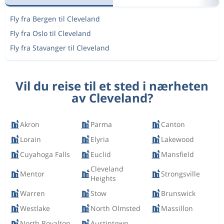
Fly fra Bergen til Cleveland
Fly fra Oslo til Cleveland
Fly fra Stavanger til Cleveland
Vil du reise til et sted i nærheten
av Cleveland?
Akron
Parma
Canton
Lorain
Elyria
Lakewood
Cuyahoga Falls
Euclid
Mansfield
Cleveland
Mentor
Strongsville
Heights
Warren
Stow
Brunswick
Westlake
North Olmsted
Massillon
North Royalton
Austintown