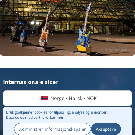
Internasjonale sider
Norge • Norsk • NOK
Bruk godkjenner cookies for tilpassing, analyse og annonser.
Data deles med partnere.
Les mer!
© 2026 Flightmate AB |
Destinasjoner
|
Flyselskap
|
Topplister
|
Om oss
|
Personvernregler
Administrer informasjonskapsler
Akseptere