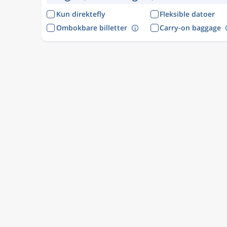
Kun direktefly
Fleksible datoer
Ombokbare billetter
Carry-on baggage