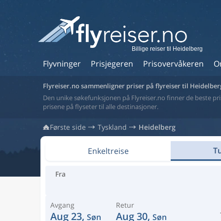
Billige reiser til Heidelberg
Flyvninger
Prisjegeren
Prisovervåkeren
O
Flyreiser.no sammenligner priser på flyreiser til Heidelber
Den unike søkefunksjonen på Flyreiser.no finner de beste prise
prisene på flyseter til alle destinasjoner.
Første side
Tyskland
Heidelberg
Tu
Enkeltreise
Fra
Avgang
Retur
Aug 23,
Aug 30,
Søn
Søn