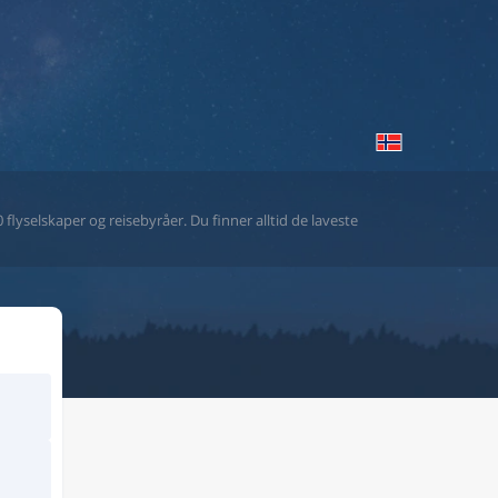
flyselskaper og reisebyråer. Du finner alltid de laveste