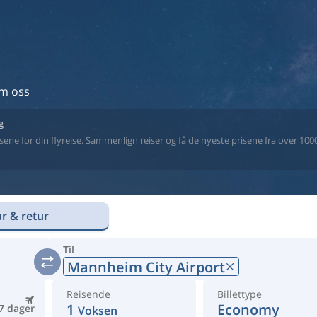
m oss
g
ne for din flyreise. Sammenlign reiser og få de nyeste prisene fra over 1000 
r & retur
Til
Mannheim City Airport
Reisende
Billettype
1
Economy
7 dager
Voksen