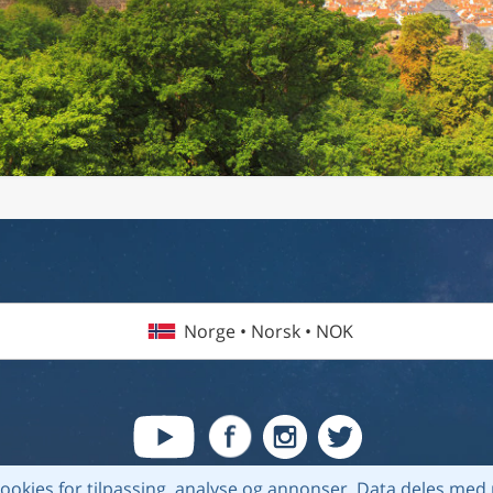
Norge • Norsk • NOK
ookies for tilpassing, analyse og annonser.
Data deles med 