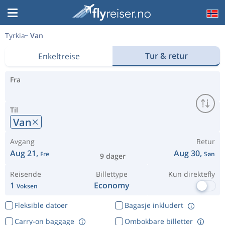
Tyrkia
Van
Tur & retur
Enkeltreise
Fra
Til
Van
Avgang
Retur
Aug 21,
Aug 30,
Fre
Søn
9 dager
Reisende
Billettype
Kun direktefly
1
Economy
Voksen
Fleksible datoer
Bagasje inkludert
Carry-on baggage
Ombokbare billetter