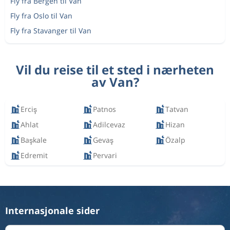
Fly fra Bergen til Van
Fly fra Oslo til Van
Fly fra Stavanger til Van
Vil du reise til et sted i nærheten
av Van?
Erciş
Patnos
Tatvan
Ahlat
Adilcevaz
Hizan
Başkale
Gevaş
Özalp
Edremit
Pervari
Internasjonale sider