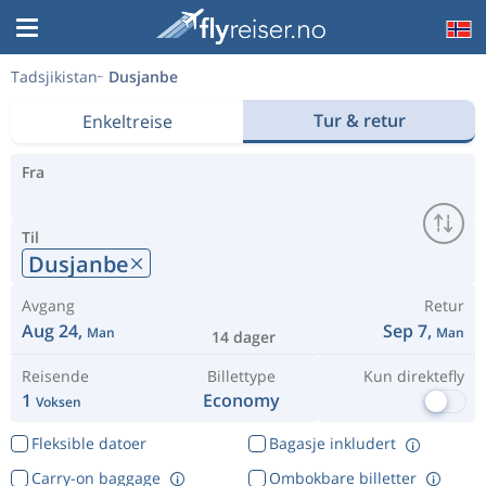
Tadsjikistan
Dusjanbe
Tur & retur
Enkeltreise
Fra
Til
Dusjanbe
Avgang
Retur
Aug 24,
Sep 7,
Man
Man
14 dager
Reisende
Billettype
Kun direktefly
1
Economy
Voksen
Fleksible datoer
Bagasje inkludert
Carry-on baggage
Ombokbare billetter