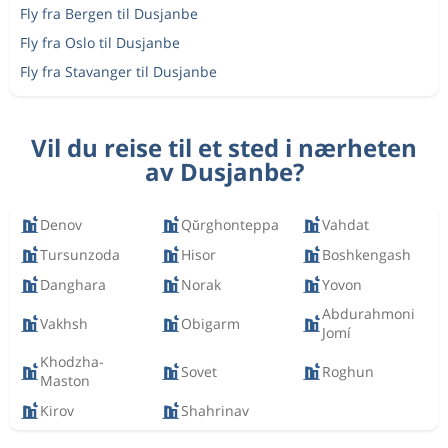
Fly fra Bergen til Dusjanbe
Fly fra Oslo til Dusjanbe
Fly fra Stavanger til Dusjanbe
Vil du reise til et sted i nærheten
av Dusjanbe?
Denov
Qŭrghonteppa
Vahdat
Tursunzoda
Hisor
Boshkengash
Danghara
Norak
Yovon
Abdurahmoni
Vakhsh
Obigarm
Jomí
Khodzha-
Sovet
Roghun
Maston
Kirov
Shahrinav