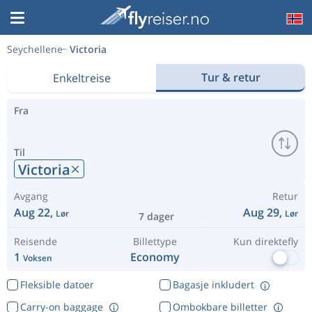
Seychellene
Victoria
Tur & retur
Enkeltreise
Fra
Til
Victoria
Avgang
Retur
Aug 22,
Aug 29,
Lør
Lør
7 dager
Reisende
Billettype
Kun direktefly
1
Economy
Voksen
Fleksible datoer
Bagasje inkludert
Carry-on baggage
Ombokbare billetter