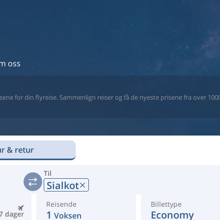
m oss
ne for din flyreise. Sammenlign reiser og få de nyeste prisene fra over 1000 
r & retur
Til
Sialkot
Reisende
Billettype
1
Economy
7 dager
Voksen