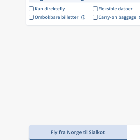
Kun direktefly
Fleksible datoer
Ombokbare billetter
Carry-on baggage
Fly fra Norge til Sialkot