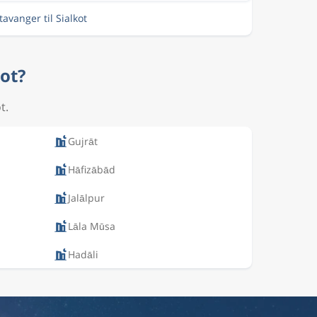
Stavanger til Sialkot
kot?
t.
Gujrāt
Hāfizābād
Jalālpur
Lāla Mūsa
Hadāli