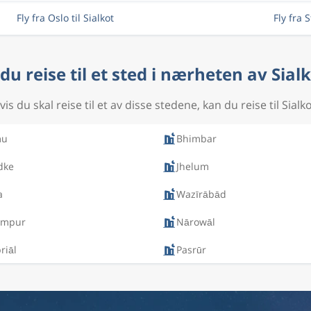
Fly fra Oslo til Sialkot
Fly fra 
 du reise til et sted i nærheten av Sial
vis du skal reise til et av disse stedene, kan du reise til Sialko
mu
Bhimbar
dke
Jhelum
a
Wazīrābād
ampur
Nārowāl
riāl
Pasrūr