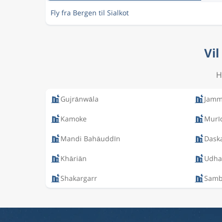
Fly fra Bergen til Sialkot
Vil
H
Gujrānwāla
Jam
Kamoke
Murī
Mandi Bahāuddīn
Dask
Khāriān
Udh
Shakargarr
Samb