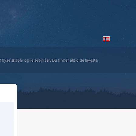
flyselskaper og reisebyråer. Du finner alltid de laveste