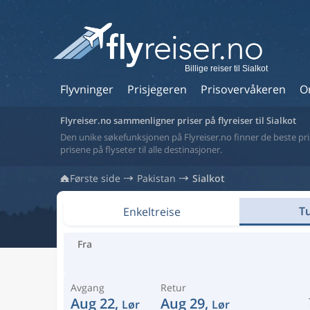
Billige reiser til Sialkot
Flyvninger
Prisjegeren
Prisovervåkeren
O
Flyreiser.no sammenligner priser på flyreiser til Sialkot
Den unike søkefunksjonen på Flyreiser.no finner de beste prise
prisene på flyseter til alle destinasjoner.
Første side
Pakistan
Sialkot
Tu
Enkeltreise
Fra
Avgang
Retur
Aug 22,
Aug 29,
Lør
Lør