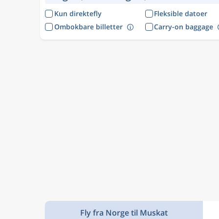
Kun direktefly
Fleksible datoer
Ombokbare billetter
Carry-on baggage
Fly fra Norge til Muskat