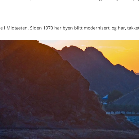
 i Midtøsten. Siden 1970 har byen blitt modernisert, og har, takket