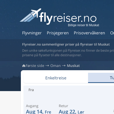
Billige reiser til Muskat
Flyvninger
Prisjegeren
Prisovervåkeren
O
Flyreiser.no sammenligner priser på flyreiser til Muskat
Den unike søkefunksjonen på Flyreiser.no finner de beste prise
prisene på flyseter til alle destinasjoner.
Første side
Oman
Muskat
Tu
Enkeltreise
Fra
Avgang
Retur
Aug 14,
Aug 22,
Fre
Lør