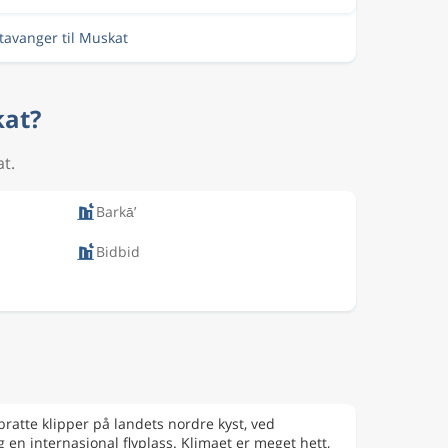
Stavanger til Muskat
kat?
at.
Barkā’
Bidbid
ratte klipper på landets nordre kyst, ved
en internasjonal flyplass. Klimaet er meget hett,