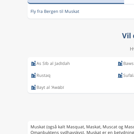
Fly fra Bergen til Muskat
Vil
Hv
As Sīb al Jadīdah
Baws
Rustaq
Sufāl
Bayt al ‘Awābī
Muskat (også kalt Masquat, Maskat, Muscat og Masca
Omanbuktens sydhavskyst. Muskat er en betydningsfu