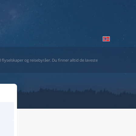
flyselskaper og reisebyråer. Du finner alltid de laveste