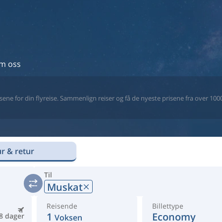
m oss
ne for din flyreise. Sammenlign reiser og få de nyeste prisene fra over 1000 
r & retur
Til
Muskat
Reisende
Billettype
1
Economy
8 dager
Voksen