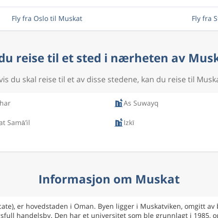
Fly fra Oslo til Muskat
Fly fra 
 du reise til et sted i nærheten av Mus
is du skal reise til et av disse stedene, kan du reise til Musk
har
As Suwayq
at Samā’il
Izkī
Informasjon om Muskat
te), er hovedstaden i Oman. Byen ligger i Muskatviken, omgitt av b
ll handelsby. Den har et universitet som ble grunnlagt i 1985, og 