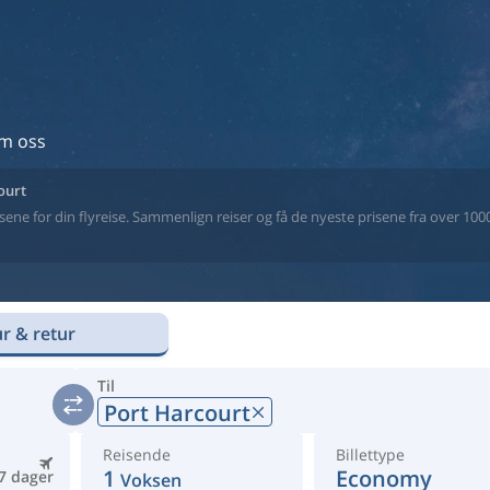
m oss
ourt
ne for din flyreise. Sammenlign reiser og få de nyeste prisene fra over 1000 
r & retur
Til
Port Harcourt
Reisende
Billettype
1
Economy
7 dager
Voksen