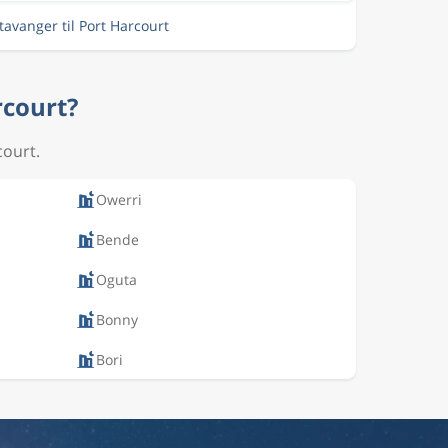
Stavanger til Port Harcourt
rcourt?
court.
Owerri
Bende
Oguta
Bonny
Bori