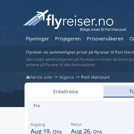
Billige reiser til Port Harcourt
Flyvninger
Prisjegeren
Prisovervåkeren
O
Flyreiser.no sammenligner priser på flyreiser til Port Harc
Den unike søkefunksjonen på Flyreiser.no finner de beste prise
prisene på flyseter til alle destinasjoner.
Første side
Nigeria
Port Harcourt
Tu
Enkeltreise
Fra
Avgang
Retur
Aug 19,
Aug 26,
Ons
Ons