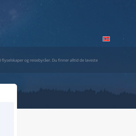
flyselskaper og reisebyråer. Du finner alltid de laveste