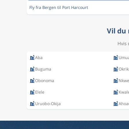
Fly fra Bergen til Port Harcourt
Vil du
Hvis 
Aba
Umua
Buguma
Okrik
Obonoma
Nkwe
Elele
Kwal
Uruobo-Okija
Ahoa