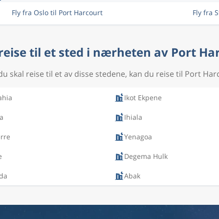
Fly fra Oslo til Port Harcourt
Fly fra 
 reise til et sted i nærheten av Port Ha
du skal reise til et av disse stedene, kan du reise til Port Har
hia
Ikot Ekpene
a
Ihiala
rre
Yenagoa
e
Degema Hulk
da
Abak