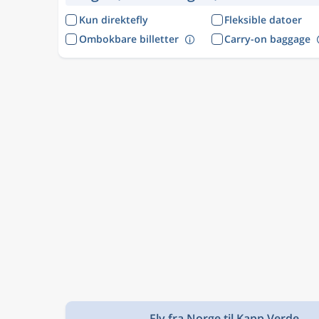
Kun direktefly
Fleksible datoer
Ombokbare billetter
Carry-on baggage
Fly fra Norge til Kapp Verde