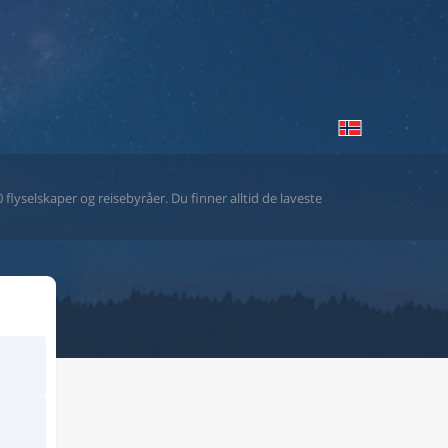
flyselskaper og reisebyråer. Du finner alltid de laveste