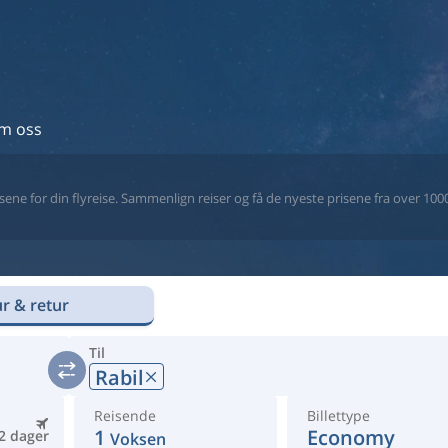
m oss
ne for din flyreise. Sammenlign reiser og få de nyeste prisene fra over 1000 
r & retur
Til
Rabil
Reisende
Billettype
1
Economy
2 dager
Voksen