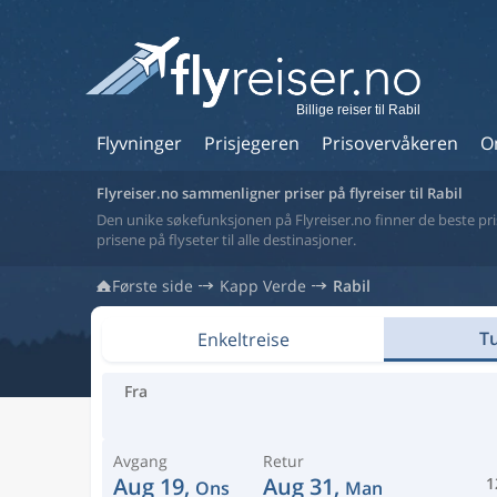
Billige reiser til Rabil
Flyvninger
Prisjegeren
Prisovervåkeren
O
Flyreiser.no sammenligner priser på flyreiser til Rabil
Den unike søkefunksjonen på Flyreiser.no finner de beste prise
prisene på flyseter til alle destinasjoner.
Første side
Kapp Verde
Rabil
Tu
Enkeltreise
Fra
Avgang
Retur
Aug 19,
Aug 31,
1
Ons
Man