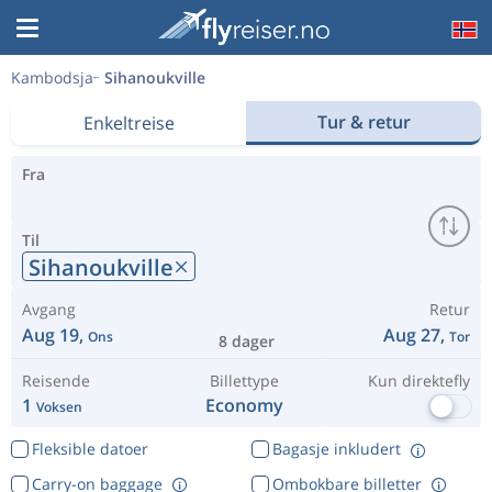
Kambodsja
Sihanoukville
Tur & retur
Enkeltreise
Fra
Til
Sihanoukville
Avgang
Retur
Aug 19,
Aug 27,
Ons
Tor
8 dager
Reisende
Billettype
Kun direktefly
1
Economy
Voksen
Fleksible datoer
Bagasje inkludert
Carry-on baggage
Ombokbare billetter