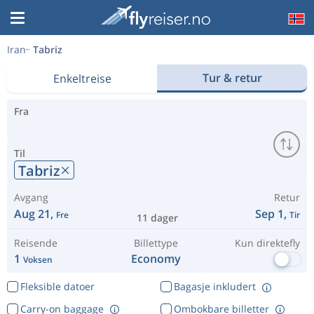
Iran
Tabriz
Tur & retur
Enkeltreise
Fra
Til
Tabriz
Avgang
Retur
Aug 21,
Sep 1,
Fre
Tir
11 dager
Reisende
Billettype
Kun direktefly
1
Economy
Voksen
Fleksible datoer
Bagasje inkludert
Carry-on baggage
Ombokbare billetter