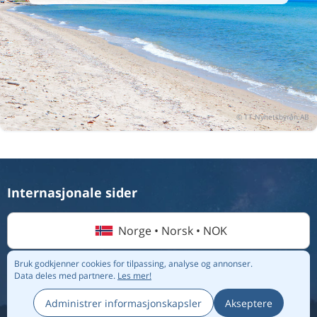
Internasjonale sider
Norge • Norsk • NOK
Bruk godkjenner cookies for tilpassing, analyse og annonser.
Data deles med partnere.
Les mer!
© 2026 Flightmate AB |
Destinasjoner
|
Flyselskap
|
Topplister
|
Om oss
|
Personvernregler
Administrer informasjonskapsler
Akseptere