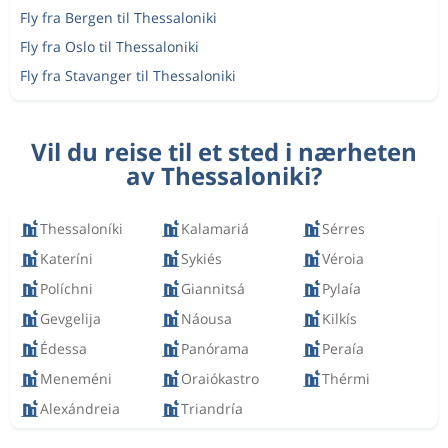
Fly fra Bergen til Thessaloniki
Fly fra Oslo til Thessaloniki
Fly fra Stavanger til Thessaloniki
Vil du reise til et sted i nærheten
av Thessaloniki?
Thessaloníki
Kalamariá
Sérres
Kateríni
Sykiés
Véroia
Políchni
Giannitsá
Pylaía
Gevgelija
Náousa
Kilkís
Édessa
Panórama
Peraía
Meneméni
Oraiókastro
Thérmi
Alexándreia
Triandría