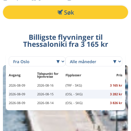
Søk
Billigste flyvninger til
Thessaloniki fra 3 165 kr
Tidspunkt for
Avgang
Flyplasser
Pris
hjemreise
2026-08-09
2026-08-16
(TRF - SKG)
3 165 kr
2026-08-09
2026-08-15
(OSL - SKG)
3 282 kr
2026-08-09
2026-08-14
(OSL - SKG)
3 826 kr