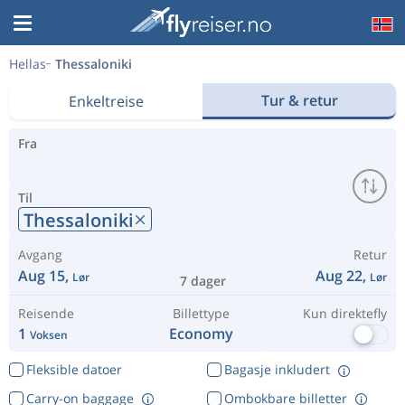
Hellas
Thessaloniki
Tur & retur
Enkeltreise
Fra
Til
Thessaloniki
Avgang
Retur
Aug 15,
Aug 22,
Lør
Lør
7 dager
Reisende
Billettype
Kun direktefly
1
Economy
Voksen
Fleksible datoer
Bagasje inkludert
Carry-on baggage
Ombokbare billetter