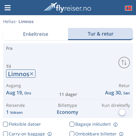
Hellas
Limnos
Tur & retur
Enkeltreise
Fra
Til
Limnos
Avgang
Retur
Aug 19,
Aug 30,
Ons
Søn
11 dager
Reisende
Billettype
Kun direktefly
1
Economy
Voksen
Fleksible datoer
Bagasje inkludert
Carry-on baggage
Ombokbare billetter