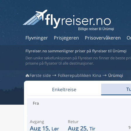
Billige reiser til Ürümqi
Flyvninger
Prisjegeren
Prisovervåkeren
O
Flyreiser.no sammenligner priser på flyreiser til Ürümqi
Den unike søkefunksjonen på Flyreiser.no finner de beste prise
prisene på flyseter til alle destinasjoner.
Første side
Folkerepublikken Kina
Ürümqi
Tu
Enkeltreise
Fra
Avgang
Retur
Aug 15,
Aug 25,
1
Lør
Tir