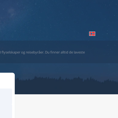
flyselskaper og reisebyråer. Du finner alltid de laveste