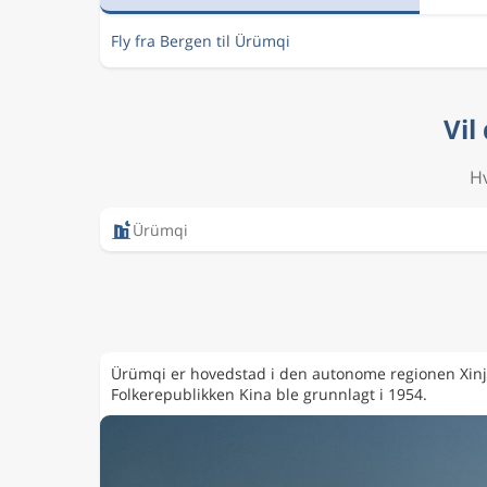
Fly fra Bergen til Ürümqi
Vil
Hv
Ürümqi
Ürümqi er hovedstad i den autonome regionen Xinji
Folkerepublikken Kina ble grunnlagt i 1954.