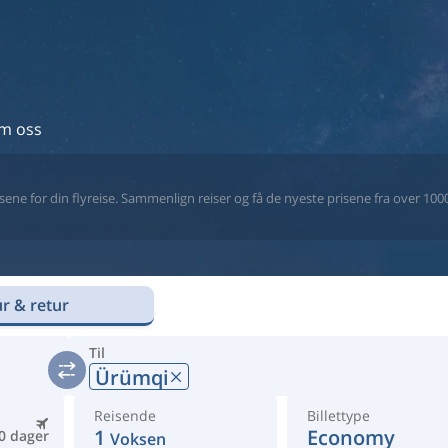
m oss
ne for din flyreise. Sammenlign reiser og få de nyeste prisene fra over 1000 
r & retur
Til
Ürümqi
Reisende
Billettype
1
Economy
0 dager
Voksen