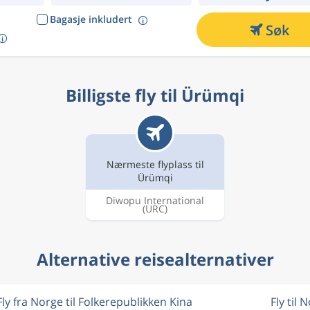
Bagasje inkludert
Søk
Billigste fly til Ürümqi
Nærmeste flyplass til
Ürümqi
Diwopu International
(URC)
Alternative reisealternativer
Fly fra Norge til Folkerepublikken Kina
Fly til 