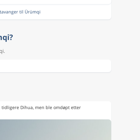
Stavanger til Ürümqi
mqi?
qi.
tidligere Dihua, men ble omdøpt etter