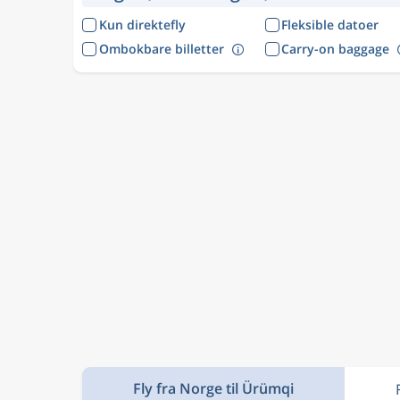
Kun direktefly
Fleksible datoer
Ombokbare billetter
Carry-on baggage
Fly fra Norge til Ürümqi