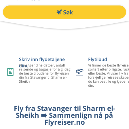
Søk
Skriv inn flydetaljene
Flytilbud
dine
Vi trenger dine datoer, antall
Vi finner de beste flyreise
reisende og bagasje for å gi deg
sortert etter billigste, ra
de beste tilbudene for flyreisen
eller beste. Vi viser fly f
din fra Stavanger til Sharm el-
forskjellige reiseselskape
Sheikh
du kan bestille og kjøpe r
din.
Fly fra Stavanger til Sharm el-
Sheikh ➡️ Sammenlign nå på
Flyreiser.no