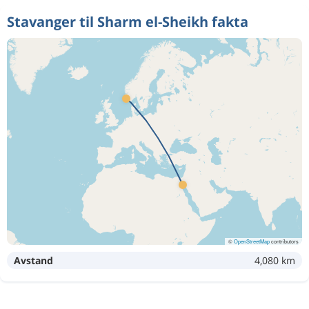
Stavanger til Sharm el-Sheikh fakta
©
OpenStreetMap
contributors
Avstand
4,080 km