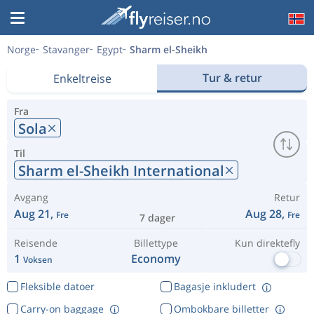
Norge
Stavanger
Egypt
Sharm el-Sheikh
Tur & retur
Enkeltreise
Fra
Sola
Til
Sharm el-Sheikh International
Avgang
Retur
Aug 21,
Aug 28,
Fre
Fre
7 dager
Reisende
Billettype
Kun direktefly
1
Economy
Voksen
Fleksible datoer
Bagasje inkludert
Carry-on baggage
Ombokbare billetter