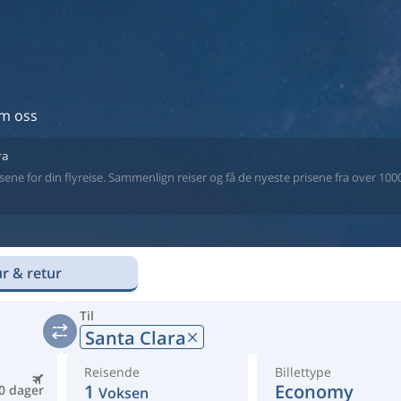
m oss
ra
ne for din flyreise. Sammenlign reiser og få de nyeste prisene fra over 1000 
r & retur
Til
Santa Clara
Reisende
Billettype
1
Economy
0 dager
Voksen