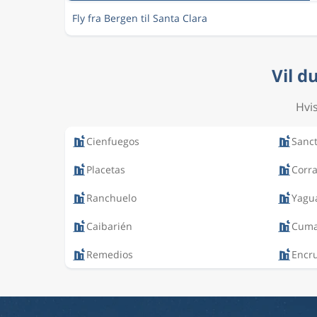
Fly fra Bergen til Santa Clara
Vil d
Hvis
Cienfuegos
Sanct
Placetas
Corra
Ranchuelo
Yagu
Caibarién
Cuma
Remedios
Encru