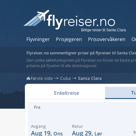
Billige reiser til Santa Clara
Flyvninger
Prisjegeren
Prisovervåkeren
O
Flyreiser.no sammenligner priser på flyreiser til Santa Cla
Den unike søkefunksjonen på Flyreiser.no finner de beste prise
prisene på flyseter til alle destinasjoner.
Første side
Cuba
Santa Clara
Tu
Enkeltreise
Fra
Avgang
Retur
Aug 19,
Aug 29,
1
Ons
Lør