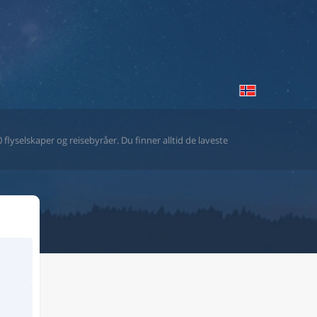
flyselskaper og reisebyråer. Du finner alltid de laveste