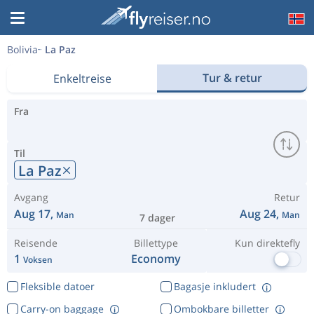
Bolivia
La Paz
Tur & retur
Enkeltreise
Fra
Til
La Paz
Avgang
Retur
Aug 17,
Aug 24,
Man
Man
7 dager
Reisende
Billettype
Kun direktefly
1
Economy
Voksen
Fleksible datoer
Bagasje inkludert
Carry-on baggage
Ombokbare billetter