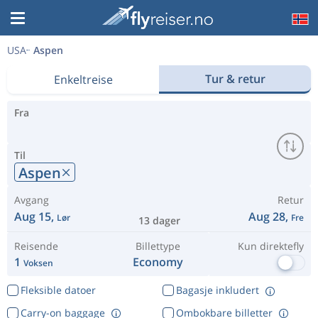
USA
Aspen
Tur & retur
Enkeltreise
Fra
Til
Aspen
Avgang
Retur
Aug 15,
Aug 28,
Lør
Fre
13 dager
Reisende
Billettype
Kun direktefly
1
Economy
Voksen
Fleksible datoer
Bagasje inkludert
Carry-on baggage
Ombokbare billetter