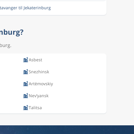
Stavanger til Jekaterinburg
inburg?
nburg.
Asbest
Snezhinsk
Artëmovskiy
Nev’yansk
Talitsa