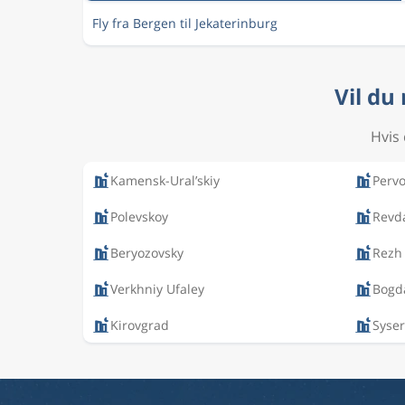
Fly fra Bergen til Jekaterinburg
Vil du
Hvis 
Kamensk-Ural’skiy
Pervo
Polevskoy
Revd
Beryozovsky
Rezh
Verkhniy Ufaley
Bogd
Kirovgrad
Syser