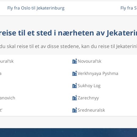
Fly fra Oslo til Jekaterinburg
Fly fra 
 reise til et sted i nærheten av Jekater
du skal reise til et av disse stedene, kan du reise til Jekateri
ural’sk
Novoural’sk
a
Verkhnyaya Pyshma
Sukhoy Log
anovich
Zarechnyy
t’
Sredneuralsk