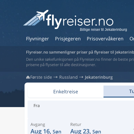
Billige reiser til Jekaterinburg
Flyvninger
Prisjegeren
Prisovervåkeren
O
Flyreiser.no sammenligner priser på flyreiser til Jekaterin
Den unike søkefunksjonen på Flyreiser.no finner de beste prise
prisene på flyseter til alle destinasjoner.
Første side
Russland
Jekaterinburg
Tu
Enkeltreise
Fra
Avgang
Retur
Aug 16,
Aug 23,
Søn
Søn