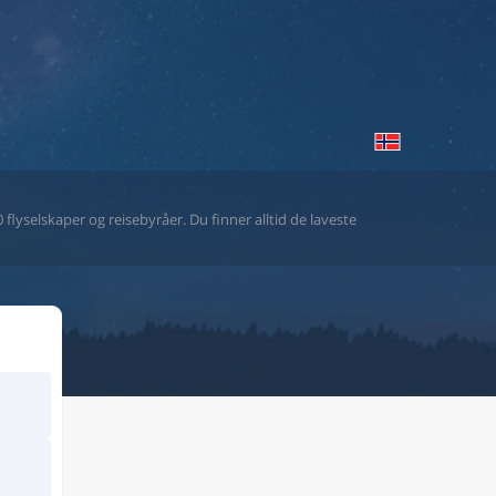
flyselskaper og reisebyråer. Du finner alltid de laveste