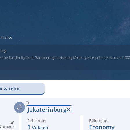
m oss
burg
ne for din flyreise. Sammenlign reiser og få de nyeste prisene fra over 1000 
r & retur
Til
Jekaterinburg
Reisende
Billettype
1
Economy
7 dager
Voksen