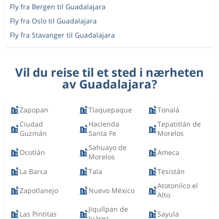
Fly fra Bergen til Guadalajara
Fly fra Oslo til Guadalajara
Fly fra Stavanger til Guadalajara
Vil du reise til et sted i nærheten
av Guadalajara?
Zapopan
Tlaquepaque
Tonalá
Ciudad
Hacienda
Tepatitlán de
Guzmán
Santa Fe
Morelos
Sahuayo de
Ocotlán
Ameca
Morelos
La Barca
Tala
Tesistán
Atotonilco el
Zapotlanejo
Nuevo México
Alto
Jiquílpan de
Las Pintitas
Sayula
Juárez