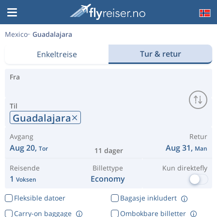
Mexico
Guadalajara
Tur & retur
Enkeltreise
Fra
Til
Guadalajara
Avgang
Retur
Aug 20,
Aug 31,
Tor
Man
11 dager
Reisende
Billettype
Kun direktefly
1
Economy
Voksen
Fleksible datoer
Bagasje inkludert
Carry-on baggage
Ombokbare billetter