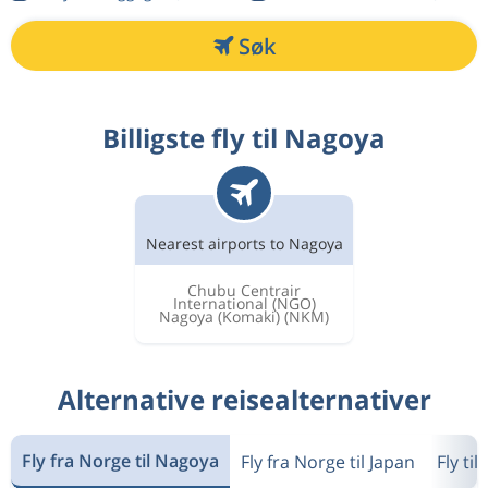
Søk
Billigste fly til Nagoya
Nearest airports to Nagoya
Chubu Centrair
International
(NGO)
Nagoya (Komaki)
(NKM)
Alternative reisealternativer
Fly fra Norge til Nagoya
Fly fra Norge til Japan
Fly ti