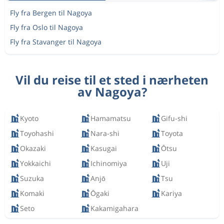
Fly fra Bergen til Nagoya
Fly fra Oslo til Nagoya
Fly fra Stavanger til Nagoya
Vil du reise til et sted i nærheten
av Nagoya?
Kyoto
Hamamatsu
Gifu-shi
Toyohashi
Nara-shi
Toyota
Okazaki
Kasugai
Ōtsu
Yokkaichi
Ichinomiya
Uji
Suzuka
Anjō
Tsu
Komaki
Ōgaki
Kariya
Seto
Kakamigahara