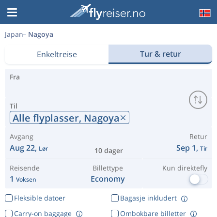
Japan
Nagoya
Tur & retur
Enkeltreise
Fra
Til
Alle flyplasser,
Nagoya
Avgang
Retur
Aug 22,
Sep 1,
Lør
Tir
10 dager
Reisende
Billettype
Kun direktefly
1
Economy
Voksen
Fleksible datoer
Bagasje inkludert
Carry-on baggage
Ombokbare billetter