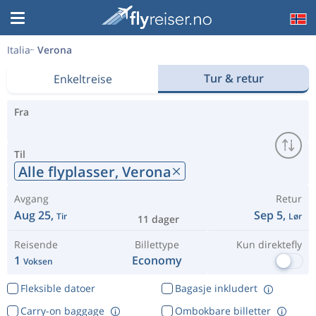
Italia
Verona
Tur & retur
Enkeltreise
Fra
Til
Alle flyplasser,
Verona
Avgang
Retur
Aug 25,
Sep 5,
Tir
Lør
11 dager
Reisende
Billettype
Kun direktefly
1
Economy
Voksen
Fleksible datoer
Bagasje inkludert
Carry-on baggage
Ombokbare billetter