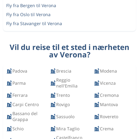
Fly fra Bergen til Verona
Fly fra Oslo til Verona
Fly fra Stavanger til Verona
Vil du reise til et sted i nærheten
av Verona?
Padova
Brescia
Modena
Reggio
Parma
Vicenza
nell'Emilia
Ferrara
Trento
Cremona
Carpi Centro
Rovigo
Mantova
Bassano del
Sassuolo
Rovereto
Grappa
Schio
Mira Taglio
Crema
Castelfranco