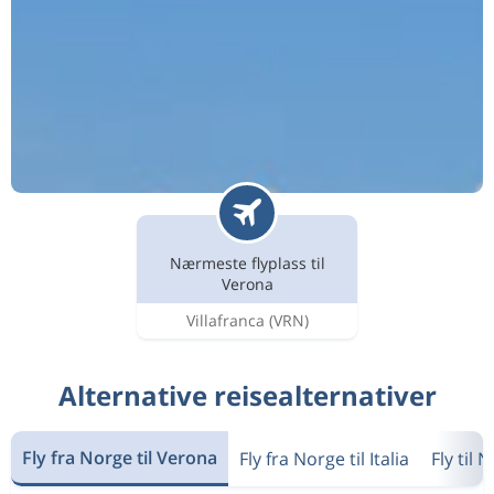
Nærmeste flyplass til
Verona
Villafranca
(VRN)
Alternative reisealternativer
Fly fra Norge til Verona
Fly fra Norge til Italia
Fly til 