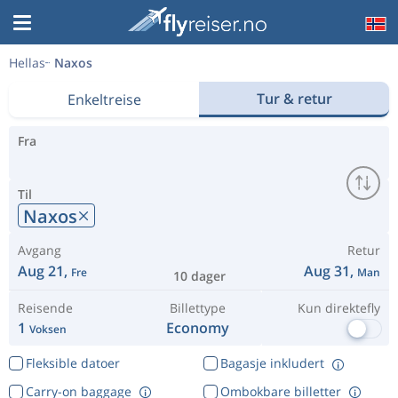
Hellas
Naxos
Tur & retur
Enkeltreise
Fra
Til
Naxos
Avgang
Retur
Aug 21,
Aug 31,
Fre
Man
10 dager
Reisende
Billettype
Kun direktefly
1
Economy
Voksen
Fleksible datoer
Bagasje inkludert
Carry-on baggage
Ombokbare billetter