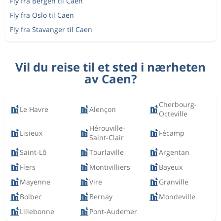
Fly fra Bergen til Caen
Fly fra Oslo til Caen
Fly fra Stavanger til Caen
Vil du reise til et sted i nærheten
av Caen?
Cherbourg-
Le Havre
Alençon
Octeville
Hérouville-
Lisieux
Fécamp
Saint-Clair
Saint-Lô
Tourlaville
Argentan
Flers
Montivilliers
Bayeux
Mayenne
Vire
Granville
Bolbec
Bernay
Mondeville
Lillebonne
Pont-Audemer