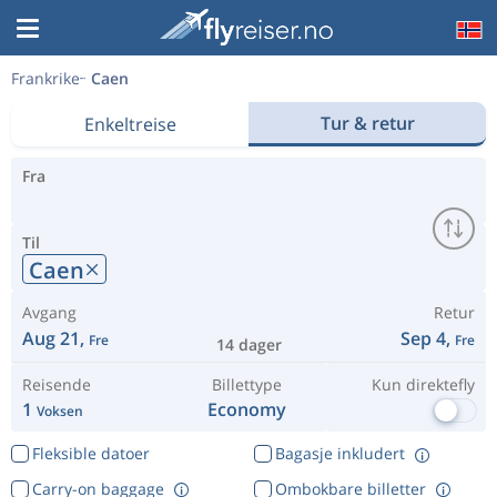
Frankrike
Caen
Tur & retur
Enkeltreise
Fra
Til
Caen
Avgang
Retur
Aug 21,
Sep 4,
Fre
Fre
14 dager
Reisende
Billettype
Kun direktefly
1
Economy
Voksen
Fleksible datoer
Bagasje inkludert
Carry-on baggage
Ombokbare billetter