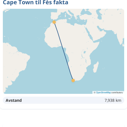
Cape Town til Fès fakta
©
OpenStreetMap
contributors
Avstand
7,938 km