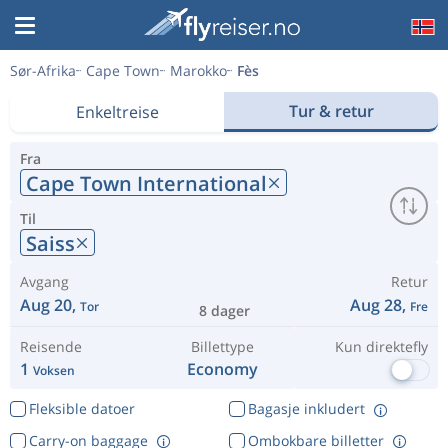
Sør-Afrika
Cape Town
Marokko
Fès
Tur & retur
Enkeltreise
Fra
Cape Town International
Til
Saiss
Avgang
Retur
Aug 20,
Aug 28,
Tor
Fre
8 dager
Reisende
Billettype
Kun direktefly
1
Economy
Voksen
Fleksible datoer
Bagasje inkludert
Carry-on baggage
Ombokbare billetter