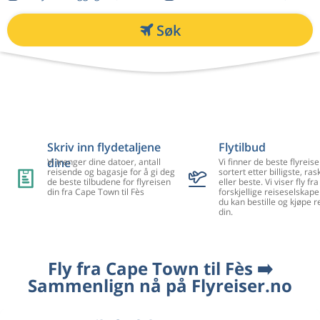
Søk
Skriv inn flydetaljene
Flytilbud
dine
Vi trenger dine datoer, antall
Vi finner de beste flyreise
reisende og bagasje for å gi deg
sortert etter billigste, ra
de beste tilbudene for flyreisen
eller beste. Vi viser fly f
din fra Cape Town til Fès
forskjellige reiseselskape
du kan bestille og kjøpe r
din.
Fly fra Cape Town til Fès ➡️
Sammenlign nå på Flyreiser.no